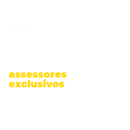
Invista com
segurança,
diversifique e tenha
assessores
exclusivos
para
maximizar os seus
resultados.
Alcance a sua liberdade financeira
com a nossa assessoria de