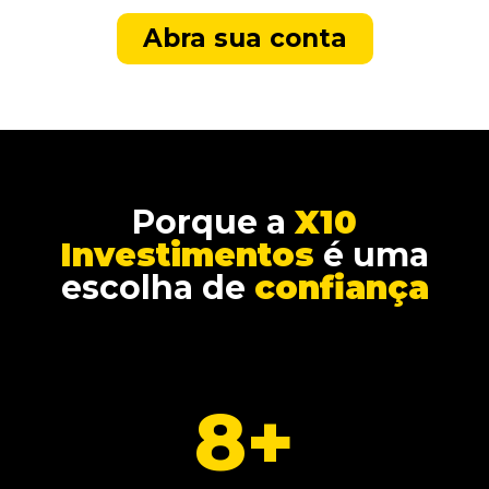
Abra sua conta
Porque a
X10
Investimentos
é uma
escolha de
confiança
8
+